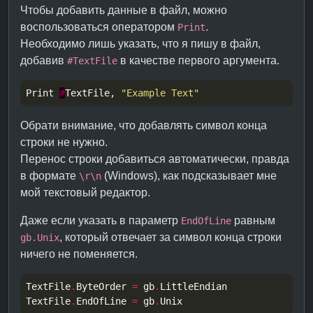
Чтобы добавить данные в файл, можно
воспользоваться оператором
.
Print
Необходимо лишь указать, что я пишу в файл,
добавив
в качестве первого аргумента.
#TextFile
Print 
#
TextFile, 
"Example Text"
Обрати внимание, что добавлять символ конца
строки не нужно.
Перенос строки добавиться автоматически, правда
в формате
(Windows), как подсказывает мне
\r\n
мой текстовый редактор.
Даже если указать в параметр
равным
EndOfLine
, который отвечает за символ конца строки
gb.Unix
ничего не поменяется.
TextFile
.
ByteOrder 
=
 gb
.
TextFile
.
EndOfLine 
=
 gb
.