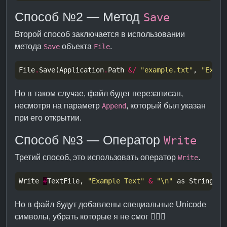
Способ №2 — Метод
Save
Второй способ заключается в использовании
метода
объекта
.
Save
File
File
.
Save(Application
.
Path 
&/
"example.txt"
, 
"Examp
Но в таком случае, файл будет перезаписан,
несмотря на параметр
, который был указан
Append
при его открытии.
Способ №3 — Оператор
Write
Третий способ, это использовать оператор
.
Write
Write 
#
TextFile, 
"Example Text"
&
"\n"
Но в файл будут добавлены специальные Unicode
символы, убрать которые я не смог 🤷🏻‍♀️