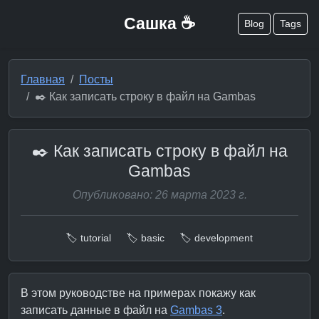
Сашка ☕
Blog
Tags
Главная
Посты
✒️ Как записать строку в файл на Gambas
✒️ Как записать строку в файл на
Gambas
Опубликовано: 26 марта 2023 г.
🏷️ tutorial
🏷️ basic
🏷️ development
В этом руководстве на примерах покажу как
записать данные в файл на
Gambas 3
.