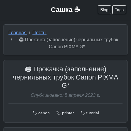
Сашка ☕
Blog
Tags
Главная
Посты
🖨️ Прокачка (заполнение) чернильных трубок
Canon PIXMA G*
🖨️ Прокачка (заполнение)
чернильных трубок Canon PIXMA
G*
Опубликовано: 5 апреля 2023 г.
🏷️ canon
🏷️ printer
🏷️ tutorial