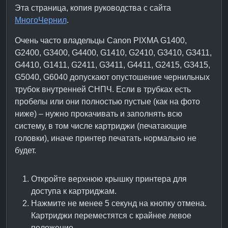
Эта страница, копия руководства с сайта
МногоЧернил
.
Очень часто владельцы Canon PIXMA G1400,
G2400, G3400, G4400, G1410, G2410, G3410, G3411,
G4410, G1411, G2411, G3411, G4411, G2415, G3415,
G5040, G6040 допускают опустошение чернильных
трубок внутренней СНПЧ. Если в трубках есть
пробелы или они полностью пустые (как на фото
ниже) – нужно прокачивать и заполнять всю
систему, в том числе картриджи (печатающие
головки), иначе принтер печатать нормально не
будет.
Откройте верхнюю крышку принтера для
доступа к картриджам.
Нажмите не менее 5 секунд на кнопку отмена.
Картриджи переместятся с крайнее левое
положение.