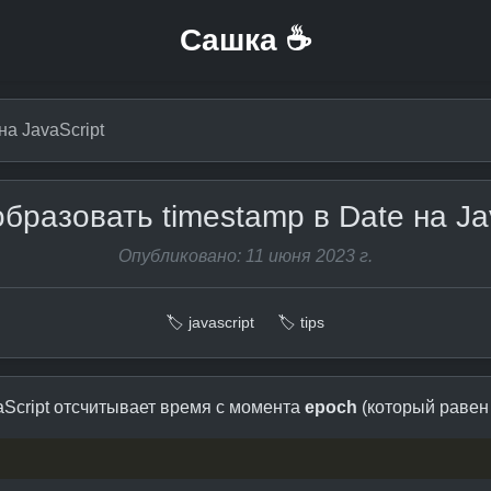
Сашка ☕
на JavaScript
бразовать timestamp в Date на Ja
Опубликовано: 11 июня 2023 г.
🏷️ javascript
🏷️ tips
vaScript отсчитывает время с момента
epoch
(который раве