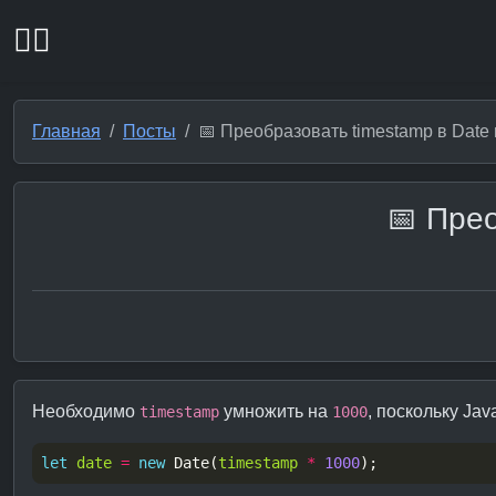
🏴‍☠️
Главная
Посты
📅 Преобразовать timestamp в Date 
📅 Прео
Необходимо
умножить на
, поскольку Ja
timestamp
1000
let
date
=
new
 Date(
timestamp
*
1000